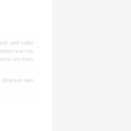
sch und voller
Rennen war von
onnte ich mich
n Strecken den