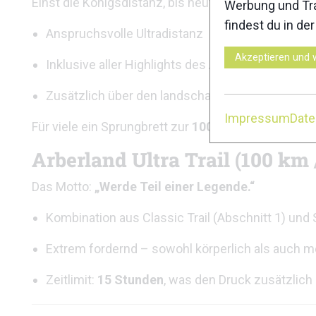
Einst die Königsdistanz, bis heute jedoch unverände
Werbung und Tra
findest du in de
Anspruchsvolle Ultradistanz
Akzeptieren und 
Inklusive aller Highlights des Auerhahn Trails
Zusätzlich über den landschaftlich einzigartige
Impressum
Dat
Für viele ein Sprungbrett zur
100-km-Distanz
.
Arberland Ultra Trail (100 km
Das Motto:
„Werde Teil einer Legende.“
Kombination aus Classic Trail (Abschnitt 1) und
Extrem fordernd – sowohl körperlich als auch m
Zeitlimit:
15 Stunden
, was den Druck zusätzlich