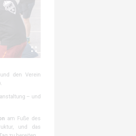
 und den Verein
)
.
anstaltung – und
on
am Fuße des
ruktur, und das
ag zu bereiten.