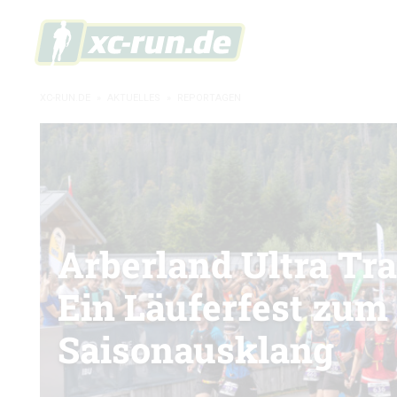
XC-RUN.DE
»
AKTUELLES
»
REPORTAGEN
Arberland Ultra Tra
Ein Läuferfest zum
Saisonausklang