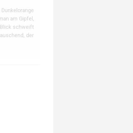
t. Dunkelorange
 man am Gipfel,
Blick schweift
rauschend, der