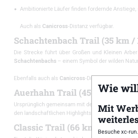
Ambitionierte Läufer finden fordernde Anstiege,
Auch als
Canicross
-Distanz verfügbar.
Schachtenbach Trail (35 km /
Die Strecke führt über Großen und Kleinen Arber
Schachtenbachs
– einem Symbol der wilden Natu
Ebenfalls auch als
Canicross
-Distanz im Program
Wie wil
Auerhahn Trail (45 km / 1.80
Ursprünglich gemeinsam mit der 66-km-Strecke de
Mit Wer
den landschaftlichen Highlights rund um den Arber
weiterle
Classic Trail (66 km / 2.300 H
Besuche xc-run.