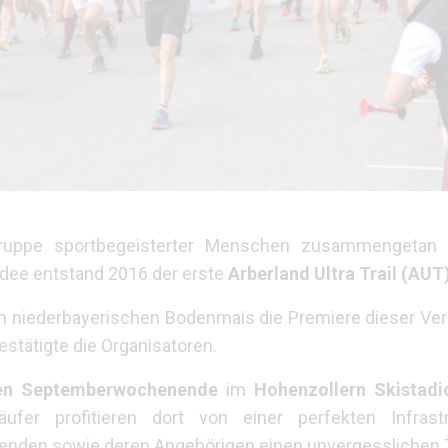
 Gruppe sportbegeisterter Menschen zusammengetan
dee entstand 2016 der erste
Arberland Ultra Trail (AUT
m niederbayerischen Bodenmais die Premiere dieser Ver
stätigte die Organisatoren.
ten Septemberwochenende
im
Hohenzollern Skistadi
ufer profitieren dort von einer perfekten Infrast
menden sowie deren Angehörigen einen unvergesslichen T