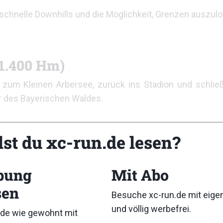
 schnelle Downhills und die Möglichkeit, Grenzen auszulo
 1.400 Hm)
 zum Kleinen Arbersee, zurück ins Stadion und schließ
r des Bayerischen Waldes.
m.
lst du xc-run.de lesen?
0 Hm)
r Grundstock des AUT. Die Route wurde mehrfach verfein
bung
Mit Abo
 – inklusive der beiden Arberseen und dem idyllischen
M
sen
Besuche xc-run.de mit eig
m)
und völlig werbefrei.
de wie gewohnt mit