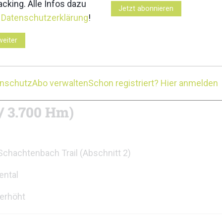
rt beliebt.
cking. Alle Infos dazu
Jetzt abonnieren
r
Datenschutzerklärung
!
weiter
n
Flusswanderweg
zwischen Regenhütte und Ludwigstha
enschutz
Abo verwalten
Schon registriert? Hier anmelden
 / 3.700 Hm)
 Schachtenbach Trail (Abschnitt 2)
ental
 erhöht