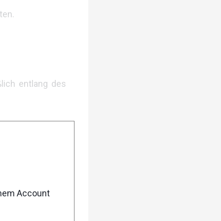
ten.
lich entlang des
ert und führt zu
ittagsplatzl
.
enem Account