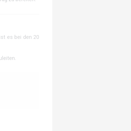
st es bei den 20
leiten.