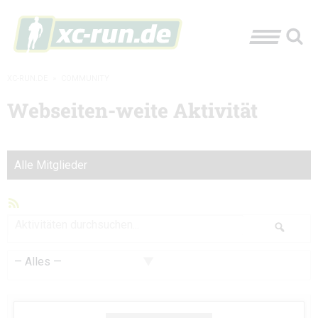
XC-RUN.DE
»
COMMUNITY
Webseiten-weite Aktivität
Alle Mitglieder
RSS-
Feed
Aktivitäten
Suche
durchsuchen...
Zeige: