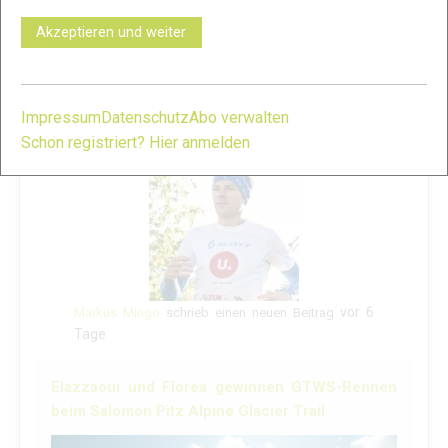
Skyrunner World
[…]
Akzeptieren und weiter
Teilen
Impressum
Datenschutz
Abo verwalten
Schon registriert? Hier anmelden
vor 6
Markus Mingo
schrieb einen neuen Beitrag
Tage
Elazzaoui und Florea gewinnen GTWS-Rennen
beim Salomon Pitz Alpine Glacier Trail