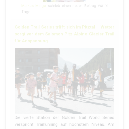
vor 8
Markus Mingo
schrieb einen neuen Beitrag
Tage
Golden Trail Series trifft sich im Pitztal – Wetter
sorgt vor dem Salomon Pitz Alpine Glacier Trail
für Anspannung
Die vierte Station der Golden Trail World Series
verspricht Trailrunning auf höchstem Niveau. Am