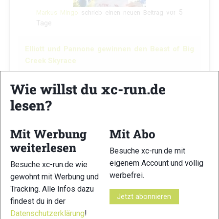
vor 5
Markus Mingo
schrieb einen neuen Beitrag
Tage
Elliott und Pannone gewinnen den Beast of Big
Creek Skyrace
Wie willst du xc-run.de
lesen?
Mit Werbung
Mit Abo
weiterlesen
Besuche xc-run.de mit
eigenem Account und völlig
Besuche xc-run.de wie
werbefrei.
gewohnt mit Werbung und
Tracking. Alle Infos dazu
Beim Beast of Big Creek Skyrace in Washington
Jetzt abonnieren
findest du in der
setzten sich Morgan Elliott und Eve Pannone auf
Datenschutzerklärung
!
einer der anspruchsvollsten Strecken der Merrell