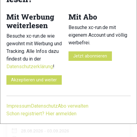
Höga Kusta Trail
Mit Werbung
Mit Abo
28.08.2026 - 29.08.2026
weiterlesen
Besuche xc-run.de mit
Ganztägig
eigenem Account und völlig
Besuche xc-run.de wie
Höga Kusta
werbefrei.
gewohnt mit Werbung und
Tracking. Alle Infos dazu
Jetzt abonnieren
findest du in der
MOUNTAINMAN Almen-Trail Großarltal
Datenschutzerklärung
!
28.08.2026 - 29.08.2026
Akzeptieren und weiter
Ganztägig
Großarl
Impressum
Datenschutz
Abo verwalten
Schon registriert? Hier anmelden
Transalpine Run powered by Garmin
28.08.2026 - 03.09.2026