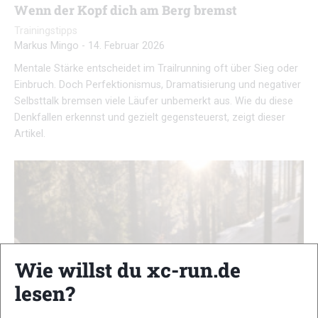
Wenn der Kopf dich am Berg bremst
Trainingstipps
Markus Mingo
-
14. Februar 2026
Mentale Stärke entscheidet im Trailrunning oft über Sieg oder
Einbruch. Doch Perfektionismus, Dramatisierung und negativer
Selbsttalk bremsen viele Läufer unbemerkt aus. Wie du diese
Denkfallen erkennst und gezielt gegensteuerst, zeigt dieser
Artikel.
Wie willst du xc-run.de
lesen?