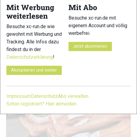
Mit Werbung
Mit Abo
weiterlesen
Besuche xc-run.de mit
Trailrunning mit Hund: So werdet ihr
eigenem Account und völlig
Besuche xc-run.de wie
gemeinsam fit auf den Trails
werbefrei.
gewohnt mit Werbung und
Beiträge
|
Reportagen
|
Trainingstipps
Tracking. Alle Infos dazu
Jetzt abonnieren
Steffi Felgenhauer
-
10. Februar 2026
findest du in der
Datenschutzerklärung
!
Gemeinsam laufen, gemeinsam wachsen: Trailrunning mit
Hund ist mehr als Sport – es ist Teamwork, Vertrauen und
Akzeptieren und weiter
pure Freude an der Bewegung. Worauf es beim Training,
Aufbau, der Ausrüstung und der Regeneration wirklich
ankommt, erfährst du hier.
Impressum
Datenschutz
Abo verwalten
Schon registriert? Hier anmelden