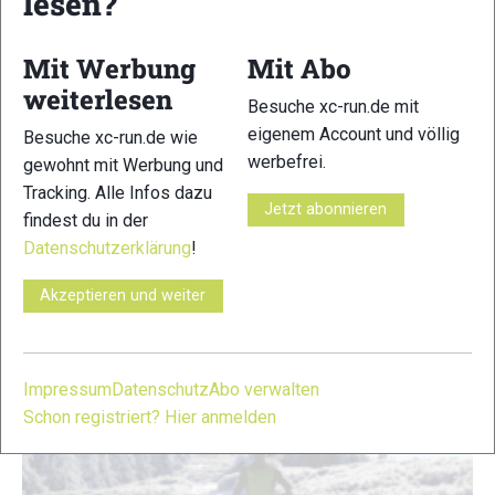
lesen?
Skitourenspecial: Vom
Trailrunner zum Skibergsteiger
Mit Werbung
Mit Abo
weiterlesen
Besuche xc-run.de mit
eigenem Account und völlig
Besuche xc-run.de wie
werbefrei.
gewohnt mit Werbung und
Tracking. Alle Infos dazu
Jetzt abonnieren
findest du in der
VOM TRAILRUNNER ZUM LANGLÄUFER IN 90
Datenschutzerklärung
!
TAGEN
Akzeptieren und weiter
Impressum
Datenschutz
Abo verwalten
Schon registriert? Hier anmelden