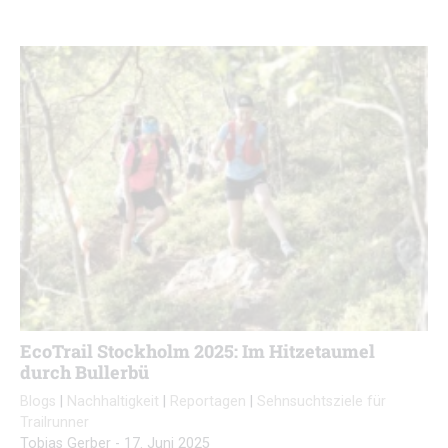
EcoTrail Stockholm 2025: Im Hitzetaumel
durch Bullerbü
Blogs
|
Nachhaltigkeit
|
Reportagen
|
Sehnsuchtsziele für
Trailrunner
Tobias Gerber
-
17. Juni 2025