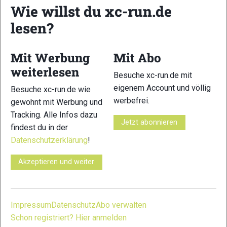
Wie willst du xc-run.de
lesen?
Mit Werbung
Mit Abo
weiterlesen
Besuche xc-run.de mit
eigenem Account und völlig
Besuche xc-run.de wie
werbefrei.
gewohnt mit Werbung und
Tracking. Alle Infos dazu
Kilian Jornet Stiftung im Interview: Um unsere
Jetzt abonnieren
findest du in der
Natur zu erhalten, müssen wir alle anpacken!
Datenschutzerklärung
!
Interviews
|
Nachhaltigkeit
Tobias Gerber
-
20. März 2024
Akzeptieren und weiter
Trailrunning-Legende Kilian Jornet gründete seine Stiftung, um
unsere Berge und ihre Natur zu schützen. Wir haben
nachgefragt und über Ziele und Maßnahmen gesprochen.
Impressum
Datenschutz
Abo verwalten
Schon registriert? Hier anmelden