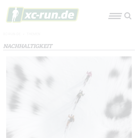
XC-RUN.DE
»
THEMEN
NACHHALTIGKEIT