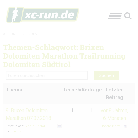
XC-RUN.DE
»
FOREN
Themen-Schlagwort: Brixen
Dolomiten Marathon Trailrunning
Dolomiten Südtirol
Thema
Teilnehmer
Beiträge
Letzter
Beitrag
9. Brixen Dolomiten
1
1
vor 8 Jahren,
Marathon 07.07.2018
6 Monaten
Erstellt von:
Roald Bertol
Roald Bertol
in:
Events