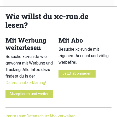
Wie willst du xc-run.de
lesen?
xc-run.de ist DAS deutschsprachige Trailrunning-Portal mit
aktuellen News aus der Szene, einer Traildatenbank,
Mit Werbung
Mit Abo
Trailrunning
-Community und allem was du sonst noch über
weiterlesen
deine Lieblingssportart wissen solltest.
Besuche xc-run.de mit
eigenem Account und völlig
Besuche xc-run.de wie
Ob
Trailrunning
-Anfänger oder Profi-Sportler, wir haben
werbefrei.
gewohnt mit Werbung und
immer ein offenes Ohr für dich! Du kannst uns jederzeit über
Tracking. Alle Infos dazu
das
Kontaktformular
erreichen.
Jetzt abonnieren
findest du in der
Datenschutzerklärung
!
Partner
Akzeptieren und weiter
xc-run.de in den sozialen Netzwerken
Impressum
Datenschutz
Abo verwalten