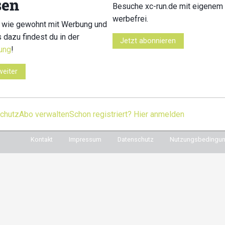
sen
Besuche xc-run.de mit eigenem 
Du willst immer auf d
werbefrei.
Dann melde dich für u
 wie gewohnt mit Werbung und
Während der Saison
s dazu findest du in der
e in den sozialen Netzwerken
Jetzt abonnieren
regelmäßig die wichti
ung
!
cebook
instagram
youtube
user-
in dein Postfach. Einfa
circle
weiter
chutz
Abo verwalten
Schon registriert? Hier anmelden
Kontakt
Impressum
Datenschutz
Nutzungsbedingu