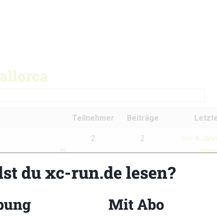
allorca
Teilnehmer
Beiträge
Letzte
2
2
vor 4 Jah
Thomas
lst du xc-run.de lesen?
bung
Mit Abo
xc-run.de Newslet