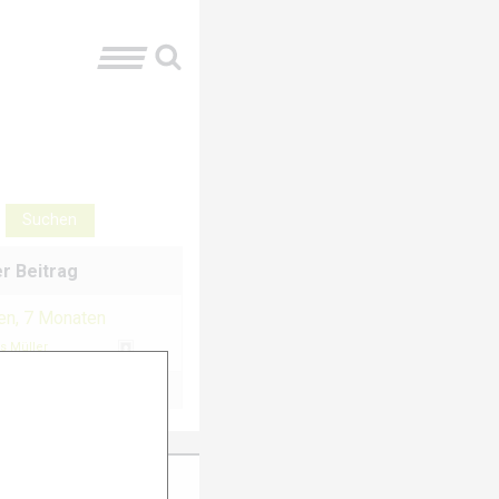
r Beitrag
ren, 7 Monaten
 Müller
ter Anmeldung