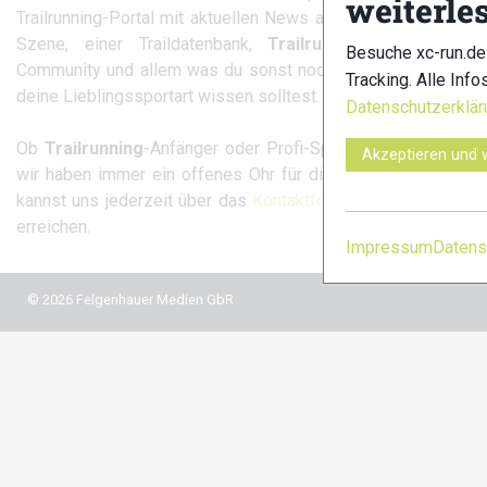
weiterle
Trailrunning-Portal mit aktuellen News aus der
Szene, einer Traildatenbank,
Trailrunning
-
Besuche xc-run.de
Community und allem was du sonst noch über
Tracking. Alle Info
xc-run.d
deine Lieblingssportart wissen solltest.
Datenschutzerklär
fa
Ob
Trailrunning
-Anfänger oder Profi-Sportler,
Akzeptieren und 
wir haben immer ein offenes Ohr für dich! Du
kannst uns jederzeit über das
Kontaktformular
erreichen.
Impressum
Datens
© 2026 Felgenhauer Medien GbR