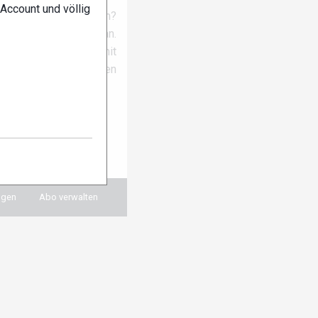
Account und völlig
em Laufenden bleiben?
nseren Newsletter an.
 erhältst du damit
gsten News und Themen
ch hier anmelden:
ngen
Abo verwalten