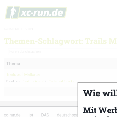
XC-RUN.DE
»
FOREN
Themen-Schlagwort: Trails M
Thema
Trails auf Mallorca
Erstellt von:
Beatrice Arnold
in:
Trails und Strecken
Wie wil
Mit Wer
Partner
xc-run.de ist DAS deutschsprachige