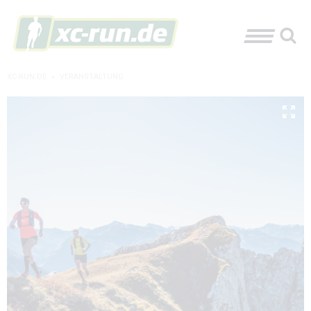
XC-RUN.DE
»
VERANSTALTUNG