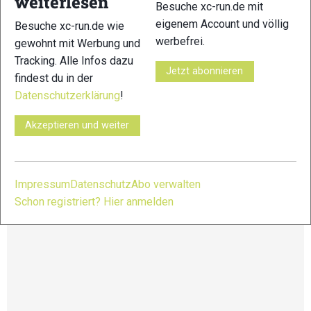
weiterlesen
Attraktionen und Angebote auf dem Programm.
Besuche xc-run.de mit
eigenem Account und völlig
Besuche xc-run.de wie
Distanzen:
werbefrei.
gewohnt mit Werbung und
Diamond Run: 67,6km – 2.644 HM
Tracking. Alle Infos dazu
Gold Run: 42,7km – 1.424 HM
Jetzt abonnieren
findest du in der
Silver Run: 23,6km – 631 HM
Bronze Run: 9,3km – 163 HM
Datenschutzerklärung
!
Weitere Infos und Anmeldung unter:
Akzeptieren und weiter
https://www.davos-xtrails.ch/
Impressum
Datenschutz
Abo verwalten
Schon registriert? Hier anmelden