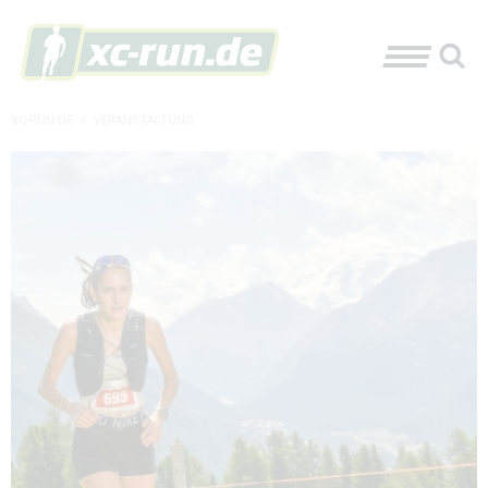
XC-RUN.DE
»
VERANSTALTUNG