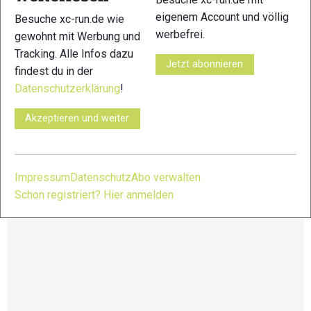
eigenem Account und völlig
Besuche xc-run.de wie
Distanzen:
werbefrei.
gewohnt mit Werbung und
EUT102: 102km – 5.628 HM
EUT53: 52,6km – 2.669 HM
Tracking. Alle Infos dazu
ET23: 22,8km – 1.064 HM
Jetzt abonnieren
findest du in der
ET16: 16,3km – 791 HM
Datenschutzerklärung
!
Weitere Infos und Anmeldung unter:
Akzeptieren und weiter
https://www.engadinultratrail.ch/
Impressum
Datenschutz
Abo verwalten
Schon registriert? Hier anmelden