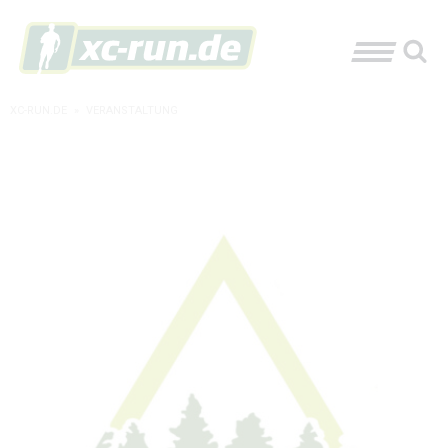
XC-RUN.DE
»
VERANSTALTUNG