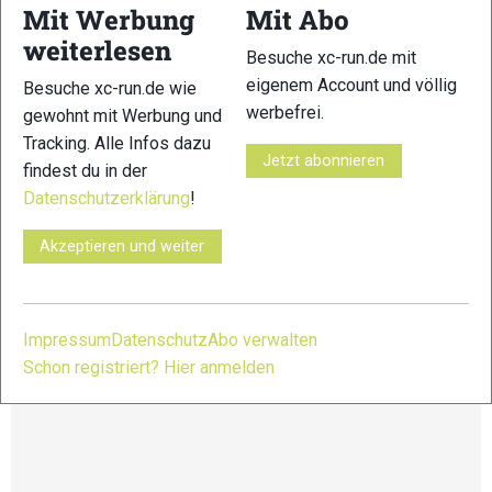
Kampenwand und dem Hochfelln.
Mit Werbung
Mit Abo
weiterlesen
Besuche xc-run.de mit
Strecken:
XL-Distanz: 61,4 km – 3.243 HM
eigenem Account und völlig
Besuche xc-run.de wie
L- Distanz: 38,4 km – 2.072 HM
werbefrei.
gewohnt mit Werbung und
M- Distanz: 24,7 km – 1.356 HM
Tracking. Alle Infos dazu
S- Distanz: 10,9 km – 508 HM
Jetzt abonnieren
findest du in der
Eventbericht von Markus:
Datenschutzerklärung
!
https://xc-run.de/aktuelles/news/trailrunning/chiemgau-trail-
run-schlammschlacht-zum-saisonabschluss/
Akzeptieren und weiter
Weitere Infos und Anmeldung unter:
https://chiemgau-trail-run.de/
Impressum
Datenschutz
Abo verwalten
Schon registriert? Hier anmelden