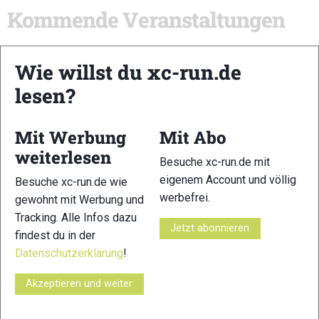
Kommende Veranstaltungen
Mayrhofen Ultraks Zillertal
- 04.09.2026 - 05.09.2026 -
Wie willst du xc-run.de
Ganztägig
lesen?
xc-run.de ist DAS deutschsprachige Trailrunning-Portal mit
Mit Werbung
Mit Abo
aktuellen News aus der Szene, einer Traildatenbank,
weiterlesen
Besuche xc-run.de mit
Trailrunning
-Community und allem was du sonst noch über
eigenem Account und völlig
Besuche xc-run.de wie
deine Lieblingssportart wissen solltest.
werbefrei.
gewohnt mit Werbung und
Tracking. Alle Infos dazu
Ob
Trailrunning
-Anfänger oder Profi-Sportler, wir haben
Jetzt abonnieren
immer ein offenes Ohr für dich! Du kannst uns jederzeit über
findest du in der
das
Kontaktformular
erreichen.
Datenschutzerklärung
!
Akzeptieren und weiter
Partner