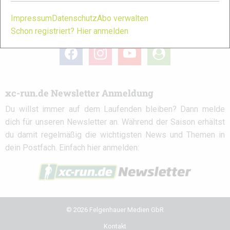
Impressum
Datenschutz
Abo verwalten
xc-run.de in den sozialen Netzwerken
Schon registriert? Hier anmelden
facebook
instagram
youtube
user-
circle
xc-run.de Newsletter Anmeldung
Du willst immer auf dem Laufenden bleiben? Dann melde
dich für unseren Newsletter an. Während der Saison erhältst
du damit regelmäßig die wichtigsten News und Themen in
dein Postfach. Einfach hier anmelden:
© 2026 Felgenhauer Medien GbR
Kontakt