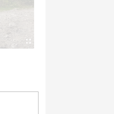
fice 365
Outlook Live