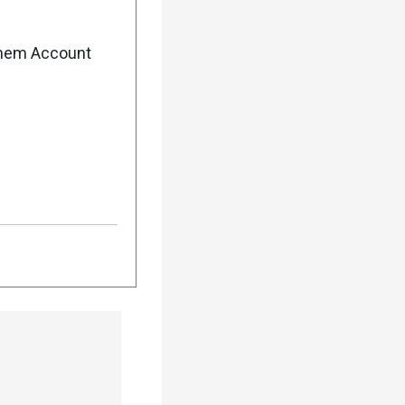
enem Account
licher Trailrunning
ailanteil. Daneben