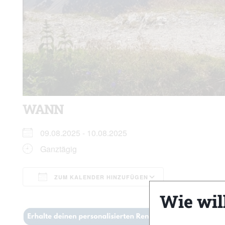
WANN
09.08.2025 - 10.08.2025
Ganztägig
ZUM KALENDER HINZUFÜGEN
ICS herunterladen
Google Kalen
Wie wil