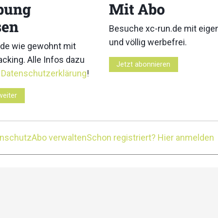
bung
Mit Abo
sen
Besuche xc-run.de mit eig
und völlig werbefrei.
de wie gewohnt mit
lewenalp-Trail in der Zentralschweiz verspricht ein unvergess
r über 2.900 Höhenmeter, und das bei einem etwa 76%igen Tr
cking. Alle Infos dazu
Jetzt abonnieren
r
Datenschutzerklärung
!
weiter
enschutz
Abo verwalten
Schon registriert? Hier anmelden