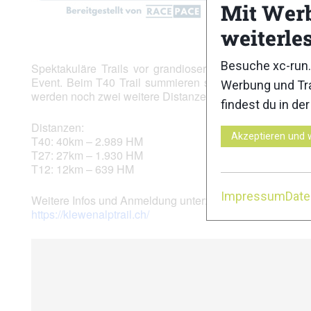
Mit Wer
weiterle
Besuche xc-run.
Spektakuläre Trails vor grandioser Naturkulisse: Der K
Event. Beim T40 Trail summieren sich auf 40 Kilomete
Werbung und Tra
werden noch zwei weitere Distanzen angeboten.
findest du in de
Distanzen:
Akzeptieren und 
T40: 40km – 2.989 HM
T27: 27km – 1.930 HM
T12: 12km – 639 HM
Impressum
Dat
Weitere Infos und Anmeldung unter:
https://klewenalptrail.ch/