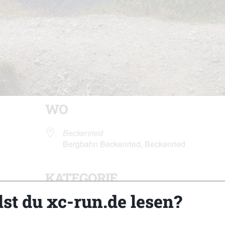
WO
Beckenried
Bergbahn Beckenried, Beckenried
KATEGORIE
der
iCalendar
Of
lst du xc-run.de lesen?
Trailevents