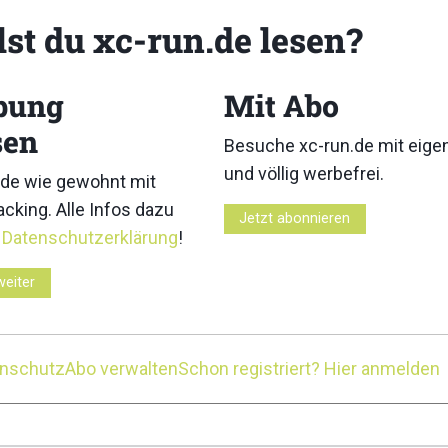
lst du xc-run.de lesen?
bung
Mit Abo
sen
Besuche xc-run.de mit eig
und völlig werbefrei.
de wie gewohnt mit
cking. Alle Infos dazu
Jetzt abonnieren
r
Datenschutzerklärung
!
weiter
ngen
enschutz
Abo verwalten
Schon registriert? Hier anmelden