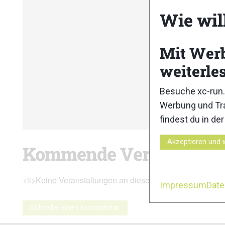
Wie wil
Mit Wer
weiterle
Besuche xc-run.
Werbung und Tra
findest du in de
Akzeptieren und 
Kommende Veranstaltu
<li>Keine Veranstaltungen an diesem Ort</li>
Impressum
Dat
Schreibe einen Kommentar