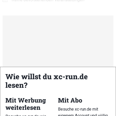
Wie willst du xc-run.de
lesen?
Mit Werbung
Mit Abo
Kommende Veranstaltungen
weiterlesen
Besuche xc-run.de mit
eigenem Account und völlig