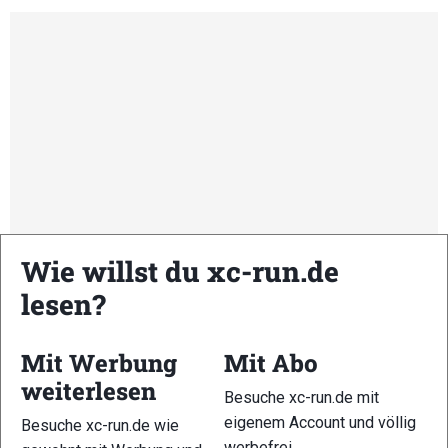
Wie willst du xc-run.de
lesen?
Kommende Veranstaltungen
Mit Werbung
Mit Abo
weiterlesen
Besuche xc-run.de mit
<li>Keine Veranstaltungen an diesem Ort</li>
eigenem Account und völlig
Besuche xc-run.de wie
werbefrei.