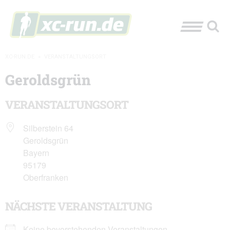
XC-RUN.DE
»
VERANSTALTUNGSORT
Geroldsgrün
VERANSTALTUNGSORT
Silberstein 64
Geroldsgrün
Bayern
95179
Oberfranken
NÄCHSTE VERANSTALTUNG
Keine bevorstehenden Veranstaltungen