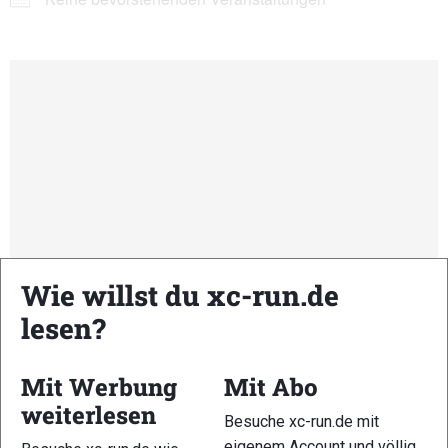
Wie willst du xc-run.de
lesen?
Mit Werbung
Mit Abo
Kommende Veranstaltungen
weiterlesen
Besuche xc-run.de mit
eigenem Account und völlig