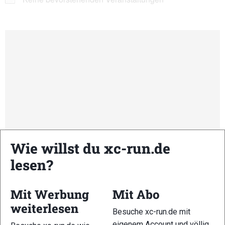
Wie willst du xc-run.de
lesen?
Mit Werbung
Mit Abo
Kommende Veranstaltungen
weiterlesen
Besuche xc-run.de mit
eigenem Account und völlig