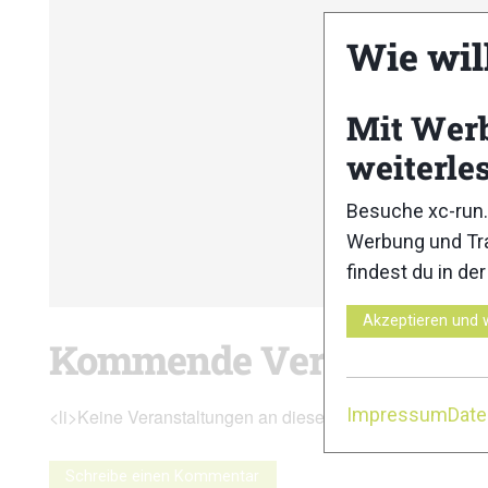
Wie wil
Mit Wer
weiterle
Besuche xc-run.
Werbung und Tra
findest du in de
Akzeptieren und 
Kommende Veranstaltu
Impressum
Dat
<li>Keine Veranstaltungen an diesem Ort</li>
Schreibe einen Kommentar