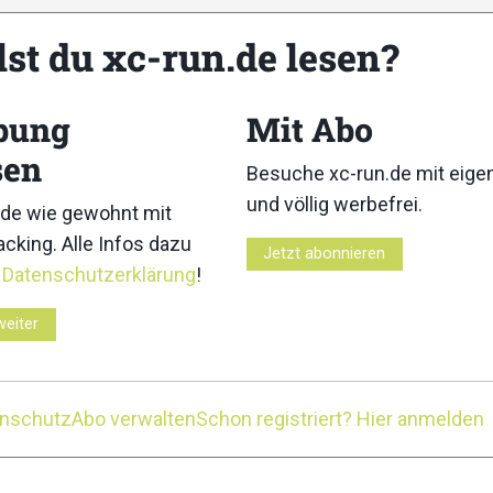
lst du xc-run.de lesen?
bung
Mit Abo
sen
Besuche xc-run.de mit eig
und völlig werbefrei.
de wie gewohnt mit
cking. Alle Infos dazu
Jetzt abonnieren
r
Datenschutzerklärung
!
weiter
ngen
enschutz
Abo verwalten
Schon registriert? Hier anmelden