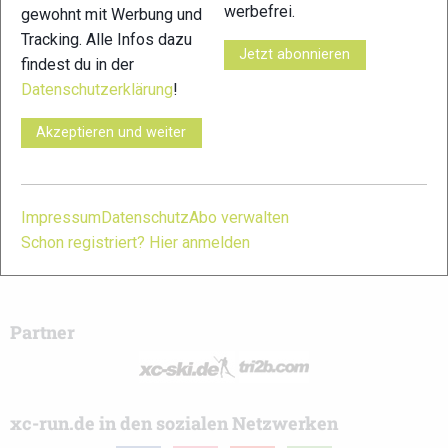
werbefrei.
gewohnt mit Werbung und
Schreibe einen Kommentar
Tracking. Alle Infos dazu
Jetzt abonnieren
findest du in der
Datenschutzerklärung
!
xc-run.de ist DAS deutschsprachige Trailrunning-Portal mit
aktuellen News aus der Szene, einer Traildatenbank,
Akzeptieren und weiter
Trailrunning
-Community und allem was du sonst noch über
deine Lieblingssportart wissen solltest.
Impressum
Datenschutz
Abo verwalten
Ob
Trailrunning
-Anfänger oder Profi-Sportler, wir haben
Schon registriert? Hier anmelden
immer ein offenes Ohr für dich! Du kannst uns jederzeit über
das
Kontaktformular
erreichen.
Partner
xc-run.de in den sozialen Netzwerken