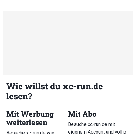
Wie willst du xc-run.de
lesen?
Mit Werbung
Mit Abo
Kommende Veranstaltungen
weiterlesen
Besuche xc-run.de mit
<li>Keine Veranstaltungen an diesem Ort</li>
eigenem Account und völlig
Besuche xc-run.de wie