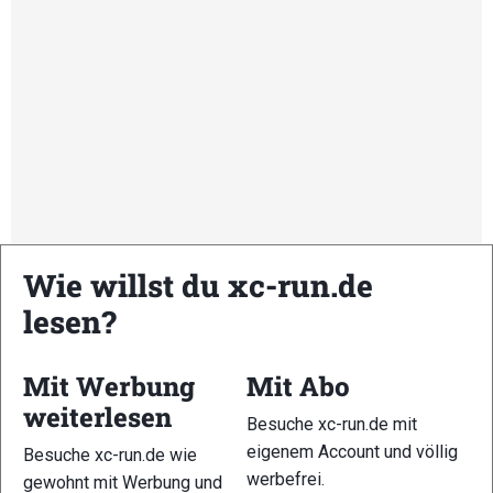
Wie willst du xc-run.de
lesen?
Kommende Veranstaltungen
Mit Werbung
Mit Abo
weiterlesen
<li>Keine Veranstaltungen an diesem Ort</li>
Besuche xc-run.de mit
eigenem Account und völlig
Besuche xc-run.de wie
werbefrei.
Schreibe einen Kommentar
gewohnt mit Werbung und