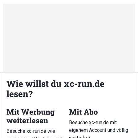
Wie willst du xc-run.de
lesen?
Kommende Veranstaltungen
Mit Werbung
Mit Abo
weiterlesen
Besuche xc-run.de mit
<li>Keine Veranstaltungen an diesem Ort</li>
eigenem Account und völlig
Besuche xc-run.de wie
werbefrei.