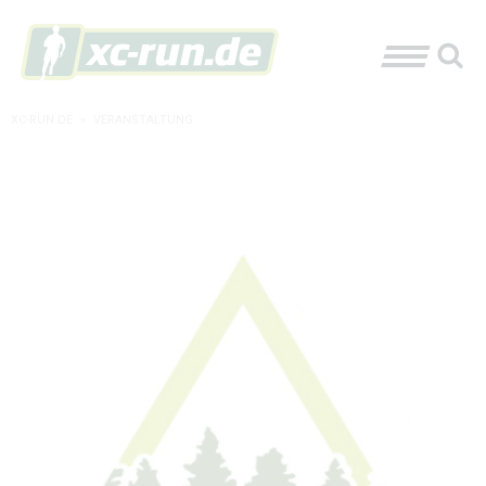
XC-RUN.DE
»
VERANSTALTUNG