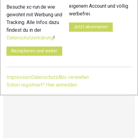
eigenem Account und völlig
Besuche xc-run.de wie
100 km 5602 hm
werbefrei.
gewohnt mit Werbung und
Tracking. Alle Infos dazu
50 km 2686 hm
Jetzt abonnieren
findest du in der
Datenschutzerklärung
!
25 km 1284 hm
Akzeptieren und weiter
Run Through Trails Morzine
Impressum
Datenschutz
Abo verwalten
Schon registriert? Hier anmelden