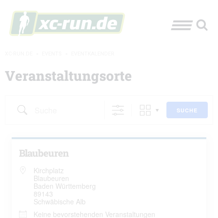
XC-RUN.DE
»
EVENTS
»
EVENTKALENDER
Veranstaltungsorte
Suche
SUCHE
Blaubeuren
Kirchplatz
Blaubeuren
Baden Württemberg
89143
Schwäbische Alb
Keine bevorstehenden Veranstaltungen