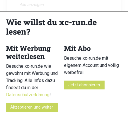
Alle anzeigen
Wie willst du xc-run.de
lesen?
Borderland Ultra
Gleicherwieser Str. 2
Mit Werbung
Mit Abo
Römhild OT Gleichamberg
Thüringen
weiterlesen
98630
Besuche xc-run.de mit
Gleichberge
eigenem Account und völlig
Besuche xc-run.de wie
Keine bevorstehenden Veranstaltungen
werbefrei.
gewohnt mit Werbung und
Tracking. Alle Infos dazu
Jetzt abonnieren
findest du in der
Bormio
Datenschutzerklärung
!
Bormio
Akzeptieren und weiter
Nächste Veranstaltung
Ortles Haute Route Trail
- 12.09.2026 - Ganztägig