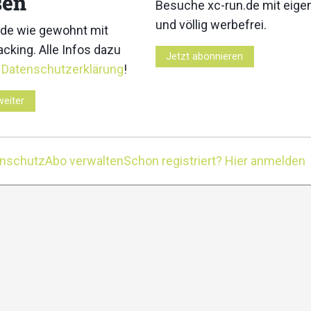
sen
Postfach. Einfach hie
Besuche xc-run.de mit eig
circle
und völlig werbefrei.
de wie gewohnt mit
cking. Alle Infos dazu
Jetzt abonnieren
r
Datenschutzerklärung
!
weiter
Kontakt
Impressum
Datenschutz
Nutzungsbedingung
enschutz
Abo verwalten
Schon registriert? Hier anmelden