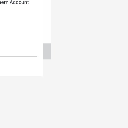
r anmelden:
enem Account
en
Abo verwalten