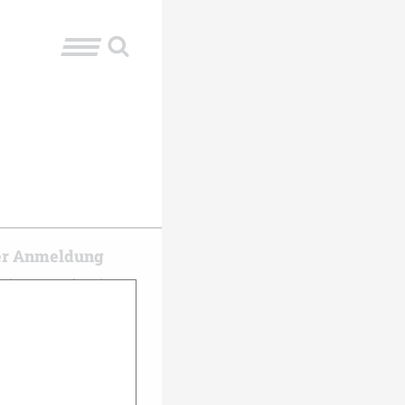
er Anmeldung
f dem Laufenden
dich für unseren
rend der Saison
regelmäßig die
d Themen in dein