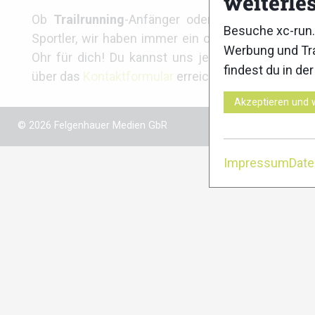
weiterle
Ob
Trailrunning
-Anfänger oder Profi-
Besuche xc-run.
Sportler, wir haben immer ein offenes
Werbung und Tra
Ohr für dich! Du kannst uns jederzeit
findest du in de
über das
Kontaktformular
erreichen.
Akzeptieren und 
© 2026 Felgenhauer Medien GbR
Impressum
Dat