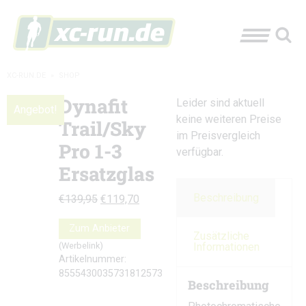
XC-RUN.DE
»
SHOP
Dynafit
Leider sind aktuell
Angebot!
keine weiteren Preise
Trail/Sky
im Preisvergleich
Pro 1-3
verfügbar.
Ersatzglas
Beschreibung
Ursprünglicher
Aktueller
€
139,95
€
119,70
Preis
Preis
Zum Anbieter
war:
ist:
Zusätzliche
Informationen
(Werbelink)
€139,95
€119,70.
Artikelnummer:
8555430035731812573
Beschreibung