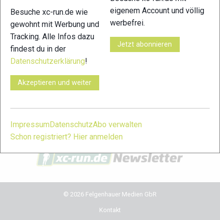
eigenem Account und völlig
Besuche xc-run.de wie
xc-run.de in den sozialen Netzwerken
werbefrei.
gewohnt mit Werbung und
Tracking. Alle Infos dazu
facebook
instagram
youtube
user-
Jetzt abonnieren
findest du in der
circle
Datenschutzerklärung
!
xc-run.de Newsletter Anmeldung
Akzeptieren und weiter
Du willst immer auf dem Laufenden bleiben? Dann melde
dich für unseren Newsletter an. Während der Saison erhältst
du damit regelmäßig die wichtigsten News und Themen in
Impressum
Datenschutz
Abo verwalten
dein Postfach. Einfach hier anmelden:
Schon registriert? Hier anmelden
© 2026 Felgenhauer Medien GbR
Kontakt