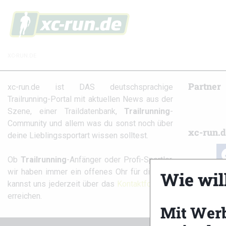
XC-RUN.DE
Partner
xc-run.de ist DAS deutschsprachige
Trailrunning-Portal mit aktuellen News aus der
Szene, einer Traildatenbank,
Trailrunning
-
Community und allem was du sonst noch über
xc-run.d
deine Lieblingssportart wissen solltest.
fa
Ob
Trailrunning
-Anfänger oder Profi-Sportler,
wir haben immer ein offenes Ohr für dich! Du
Wie wil
kannst uns jederzeit über das
Kontaktformular
erreichen.
Mit Wer