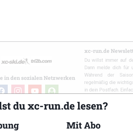
xc-run.de Newslet
Du willst immer auf d
Dann melde dich für u
Während der Saison
e in den sozialen Netzwerken
regelmäßig die wichti
cebook
instagram
youtube
user-
in dein Postfach. Einfa
circle
lst du xc-run.de lesen?
bung
Mit Abo