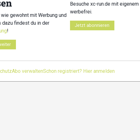
sen
Kontakt
Impressum
Datenschutz
Nutzungsbedingu
Besuche xc-run.de mit eigenem 
werbefrei.
 wie gewohnt mit Werbung und
s dazu findest du in der
Jetzt abonnieren
ung
!
weiter
chutz
Abo verwalten
Schon registriert? Hier anmelden