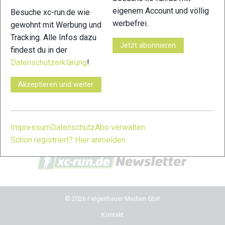
eigenem Account und völlig
Besuche xc-run.de wie
xc-run.de in den sozialen Netzwerken
werbefrei.
gewohnt mit Werbung und
Tracking. Alle Infos dazu
facebook
instagram
youtube
user-
Jetzt abonnieren
findest du in der
circle
Datenschutzerklärung
!
xc-run.de Newsletter Anmeldung
Akzeptieren und weiter
Du willst immer auf dem Laufenden bleiben? Dann melde
dich für unseren Newsletter an. Während der Saison erhältst
du damit regelmäßig die wichtigsten News und Themen in
Impressum
Datenschutz
Abo verwalten
dein Postfach. Einfach hier anmelden:
Schon registriert? Hier anmelden
© 2026 Felgenhauer Medien GbR
Kontakt