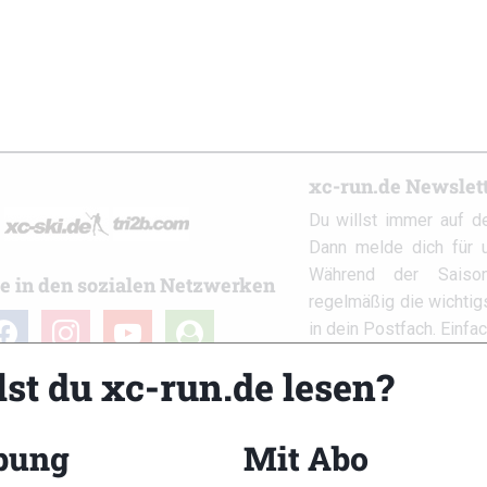
xc-run.de Newslet
Du willst immer auf d
Dann melde dich für u
Während der Saison
e in den sozialen Netzwerken
regelmäßig die wichti
cebook
instagram
youtube
user-
in dein Postfach. Einfa
circle
lst du xc-run.de lesen?
bung
Mit Abo