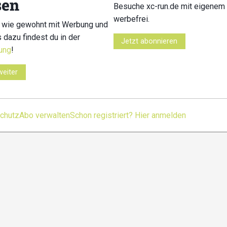
sen
Kontakt
Impressum
Datenschutz
Nutzungsbedingu
Besuche xc-run.de mit eigenem 
werbefrei.
 wie gewohnt mit Werbung und
s dazu findest du in der
Jetzt abonnieren
ung
!
weiter
chutz
Abo verwalten
Schon registriert? Hier anmelden