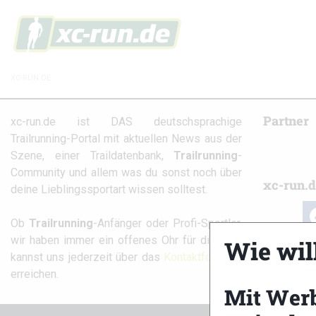
XC-RUN.DE
Partner
xc-run.de ist DAS deutschsprachige
Trailrunning-Portal mit aktuellen News aus der
Szene, einer Traildatenbank,
Trailrunning
-
Community und allem was du sonst noch über
xc-run.d
deine Lieblingssportart wissen solltest.
fa
Ob
Trailrunning
-Anfänger oder Profi-Sportler,
wir haben immer ein offenes Ohr für dich! Du
Wie wil
kannst uns jederzeit über das
Kontaktformular
erreichen.
Mit Wer