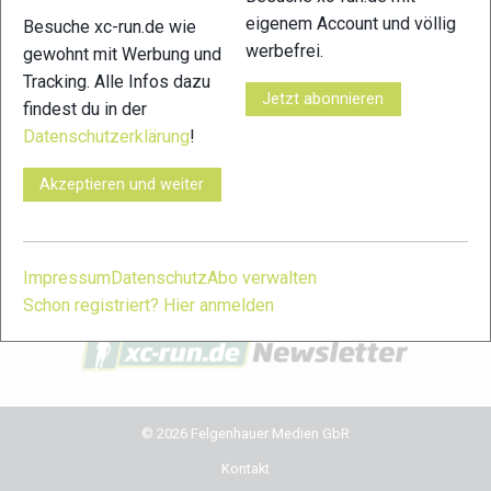
eigenem Account und völlig
Besuche xc-run.de wie
xc-run.de in den sozialen Netzwerken
werbefrei.
gewohnt mit Werbung und
Tracking. Alle Infos dazu
facebook
instagram
youtube
user-
Jetzt abonnieren
findest du in der
circle
Datenschutzerklärung
!
xc-run.de Newsletter Anmeldung
Akzeptieren und weiter
Du willst immer auf dem Laufenden bleiben? Dann melde
dich für unseren Newsletter an. Während der Saison erhältst
du damit regelmäßig die wichtigsten News und Themen in
Impressum
Datenschutz
Abo verwalten
dein Postfach. Einfach hier anmelden:
Schon registriert? Hier anmelden
© 2026 Felgenhauer Medien GbR
Kontakt