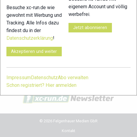
eigenem Account und völlig
Besuche xc-run.de wie
xc-run.de in den sozialen Netzwerken
werbefrei.
gewohnt mit Werbung und
Tracking. Alle Infos dazu
facebook
instagram
youtube
user-
Jetzt abonnieren
findest du in der
circle
Datenschutzerklärung
!
xc-run.de Newsletter Anmeldung
Akzeptieren und weiter
Du willst immer auf dem Laufenden bleiben? Dann melde
dich für unseren Newsletter an. Während der Saison erhältst
du damit regelmäßig die wichtigsten News und Themen in
Impressum
Datenschutz
Abo verwalten
dein Postfach. Einfach hier anmelden:
Schon registriert? Hier anmelden
© 2026 Felgenhauer Medien GbR
Kontakt