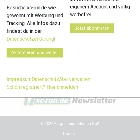
eigenem Account und völlig
Besuche xc-run.de wie
xc-run.de in den sozialen Netzwerken
werbefrei.
gewohnt mit Werbung und
Tracking. Alle Infos dazu
facebook
instagram
youtube
user-
Jetzt abonnieren
findest du in der
circle
Datenschutzerklärung
!
xc-run.de Newsletter Anmeldung
Akzeptieren und weiter
Du willst immer auf dem Laufenden bleiben? Dann melde
dich für unseren Newsletter an. Während der Saison erhältst
du damit regelmäßig die wichtigsten News und Themen in
Impressum
Datenschutz
Abo verwalten
dein Postfach. Einfach hier anmelden:
Schon registriert? Hier anmelden
© 2026 Felgenhauer Medien GbR
Kontakt