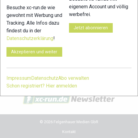
eigenem Account und völlig
Besuche xc-run.de wie
xc-run.de in den sozialen Netzwerken
werbefrei.
gewohnt mit Werbung und
Tracking. Alle Infos dazu
facebook
instagram
youtube
user-
Jetzt abonnieren
findest du in der
circle
Datenschutzerklärung
!
xc-run.de Newsletter Anmeldung
Akzeptieren und weiter
Du willst immer auf dem Laufenden bleiben? Dann melde
dich für unseren Newsletter an. Während der Saison erhältst
du damit regelmäßig die wichtigsten News und Themen in
Impressum
Datenschutz
Abo verwalten
dein Postfach. Einfach hier anmelden:
Schon registriert? Hier anmelden
© 2026 Felgenhauer Medien GbR
Kontakt