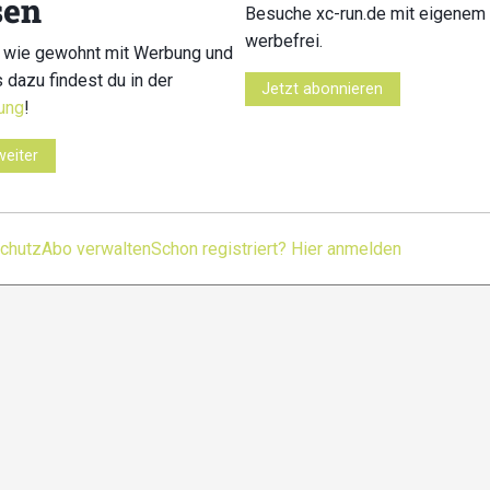
sen
Kontakt
Impressum
Datenschutz
Nutzungsbedingu
Besuche xc-run.de mit eigenem 
werbefrei.
 wie gewohnt mit Werbung und
s dazu findest du in der
Jetzt abonnieren
ung
!
weiter
chutz
Abo verwalten
Schon registriert? Hier anmelden