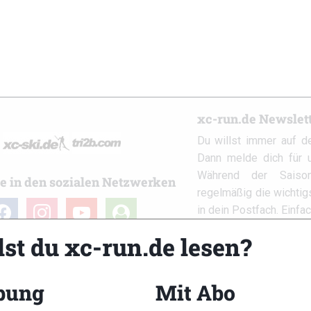
xc-run.de Newslet
Du willst immer auf d
Dann melde dich für u
Während der Saison
e in den sozialen Netzwerken
regelmäßig die wichti
cebook
instagram
youtube
user-
in dein Postfach. Einfa
circle
lst du xc-run.de lesen?
bung
Mit Abo