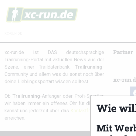
XC-RUN.DE
Partner
xc-run.de ist DAS deutschsprachige
Trailrunning-Portal mit aktuellen News aus der
Szene, einer Traildatenbank,
Trailrunning
-
Community und allem was du sonst noch über
xc-run.d
deine Lieblingssportart wissen solltest.
fa
Ob
Trailrunning
-Anfänger oder Profi-Sportler,
wir haben immer ein offenes Ohr für dich! Du
Wie wil
kannst uns jederzeit über das
Kontaktformular
erreichen.
Mit Wer