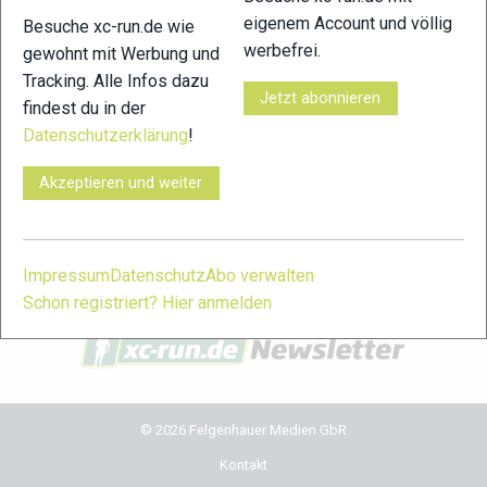
eigenem Account und völlig
Besuche xc-run.de wie
xc-run.de in den sozialen Netzwerken
werbefrei.
gewohnt mit Werbung und
Tracking. Alle Infos dazu
facebook
instagram
youtube
user-
Jetzt abonnieren
findest du in der
circle
Datenschutzerklärung
!
xc-run.de Newsletter Anmeldung
Akzeptieren und weiter
Du willst immer auf dem Laufenden bleiben? Dann melde
dich für unseren Newsletter an. Während der Saison erhältst
du damit regelmäßig die wichtigsten News und Themen in
Impressum
Datenschutz
Abo verwalten
dein Postfach. Einfach hier anmelden:
Schon registriert? Hier anmelden
© 2026 Felgenhauer Medien GbR
Kontakt