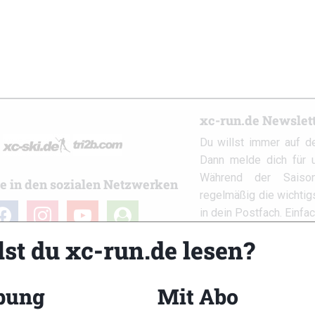
xc-run.de Newslet
Du willst immer auf d
Dann melde dich für u
Während der Saison
e in den sozialen Netzwerken
regelmäßig die wichti
cebook
instagram
youtube
user-
in dein Postfach. Einfa
circle
lst du xc-run.de lesen?
bung
Mit Abo