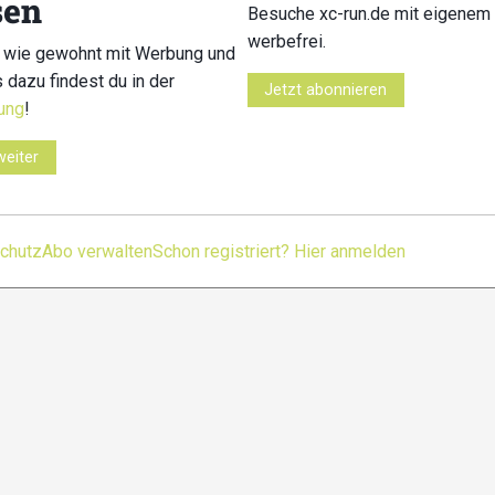
sen
Kontakt
Impressum
Datenschutz
Nutzungsbedingu
Besuche xc-run.de mit eigenem 
werbefrei.
 wie gewohnt mit Werbung und
s dazu findest du in der
Jetzt abonnieren
ung
!
weiter
chutz
Abo verwalten
Schon registriert? Hier anmelden