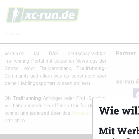
XC-RUN.DE
Partner
xc-run.de ist DAS deutschsprachige
Trailrunning-Portal mit aktuellen News aus der
Szene, einer Traildatenbank,
Trailrunning
-
Community und allem was du sonst noch über
xc-run.d
deine Lieblingssportart wissen solltest.
fa
Ob
Trailrunning
-Anfänger oder Profi-Sportler,
wir haben immer ein offenes Ohr für dich! Du
Wie wil
kannst uns jederzeit über das
Kontaktformular
erreichen.
Mit Wer