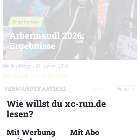
Ergebnisse
Arbermandl 2026:
Ergebnisse
Markus Mingo
-
24. Januar 2026
Arbermandl 2026: Ergebnisse
VERWANDTE ARTIKEL
Zurück
Weiter
Wie willst du xc-run.de
lesen?
Mit Werbung
Mit Abo
La Sportiva Trail
KAT100 by UTMB
KAT100 by UTMB: