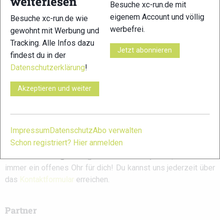
weiterlesen
Vest 5L
2026: Große
Galerie
Besuche xc-run.de mit
Trailrunning-
eigenem Account und völlig
Besuche xc-run.de wie
Bühne in den
Kitzbüheler Alpen
werbefrei.
gewohnt mit Werbung und
Tracking. Alle Infos dazu
Jetzt abonnieren
findest du in der
Schreibe einen Kommentar
Datenschutzerklärung
!
Akzeptieren und weiter
xc-run.de ist DAS deutschsprachige Trailrunning-Portal mit
aktuellen News aus der Szene, einer Traildatenbank,
Trailrunning
-Community und allem was du sonst noch über
Impressum
Datenschutz
Abo verwalten
deine Lieblingssportart wissen solltest.
Schon registriert? Hier anmelden
Ob
Trailrunning
-Anfänger oder Profi-Sportler, wir haben
immer ein offenes Ohr für dich! Du kannst uns jederzeit über
das
Kontaktformular
erreichen.
Partner