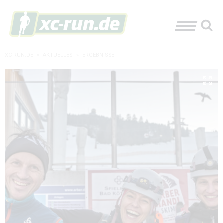
XC-RUN.DE
»
AKTUELLES
»
ERGEBNISSE