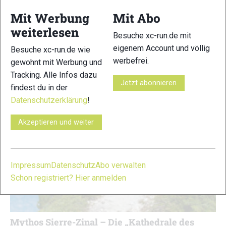
Events der Alpen alle Ehre gemacht. Trotz kurzfristiger
Streckenänderungen nach schweren Unwettern boten die
Mit Werbung
Mit Abo
Rennen spektakulären Sport in hochalpinem Gelände – mit
weiterlesen
Besuche xc-run.de mit
Siegen von William Boffelli, Kim Schreiber und Alex
eigenem Account und völlig
Oberbacher.
Besuche xc-run.de wie
werbefrei.
gewohnt mit Werbung und
Tracking. Alle Infos dazu
Jetzt abonnieren
findest du in der
Datenschutzerklärung
!
Akzeptieren und weiter
Impressum
Datenschutz
Abo verwalten
Schon registriert? Hier anmelden
Mythos Sierre-Zinal – Die „Kathedrale des