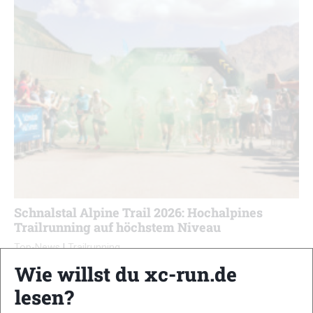
Schnalstal Alpine Trail 2026: Hochalpines
Trailrunning auf höchstem Niveau
Top-News
|
Trailrunning
Markus Mingo
-
3. August 2026
Wie willst du xc-run.de
Der Schnalstal Alpine Trail presented by Kailas FUGA hat auch
lesen?
2026 seinem Ruf als eines der anspruchsvollsten Trailrunning-