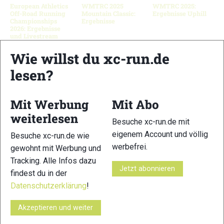
European Athletics
WMTRC 2025
WMTRC 2025:
Off-Road Running
Mountain Classic:
Ergebnisse Uphill
Championships
Ergebnisse
2026: Ergebnisse
und Livestream
Wie willst du xc-run.de
lesen?
Schreibe einen Kommentar
Mit Werbung
Mit Abo
xc-run.de ist DAS deutschsprachige Trailrunning-Portal mit
weiterlesen
aktuellen News aus der Szene, einer Traildatenbank,
Besuche xc-run.de mit
Trailrunning
-Community und allem was du sonst noch über
eigenem Account und völlig
Besuche xc-run.de wie
deine Lieblingssportart wissen solltest.
werbefrei.
gewohnt mit Werbung und
Tracking. Alle Infos dazu
Jetzt abonnieren
Ob
Trailrunning
-Anfänger oder Profi-Sportler, wir haben
findest du in der
immer ein offenes Ohr für dich! Du kannst uns jederzeit über
Datenschutzerklärung
!
das
Kontaktformular
erreichen.
Akzeptieren und weiter