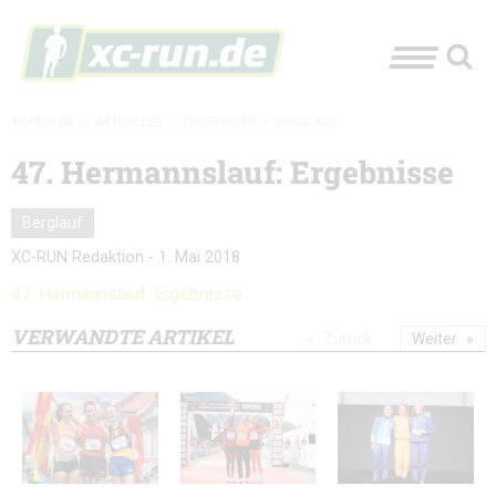
XC-RUN.DE
»
AKTUELLES
»
ERGEBNISSE
»
BERGLAUF
47. Hermannslauf: Ergebnisse
Berglauf
XC-RUN Redaktion
-
1. Mai 2018
47. Hermannslauf: Ergebnisse
VERWANDTE ARTIKEL
Zurück
Weiter