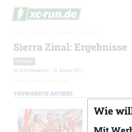
XC-RUN.DE
»
AKTUELLES
»
ERGEBNISSE
»
BERGLAUF
Sierra Zinal: Ergebnisse
Berglauf
XC-RUN Redaktion
-
15. August 2017
Sierra Zinal: Ergebnisse
VERWANDTE ARTIKEL
Wie wil
Mit Wer