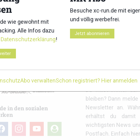
sen
Besuche xc-run.de mit eig
und völlig werbefrei.
de wie gewohnt mit
cking. Alle Infos dazu
25 Mountain Classic: Ergebnisse
WMTRC 2025: Ergebnisse Uph
Jetzt abonnieren
r
Datenschutzerklärung
!
weiter
r
xc-run.de Newslett
enschutz
Abo verwalten
Schon registriert? Hier anmelden
Du willst immer au
bleiben? Dann melde 
Newsletter an. Wäh
de in den sozialen
rken
erhältst du damit 
wichtigsten News un
cebook
instagram
youtube
user-
Postfach. Einfach hie
circle