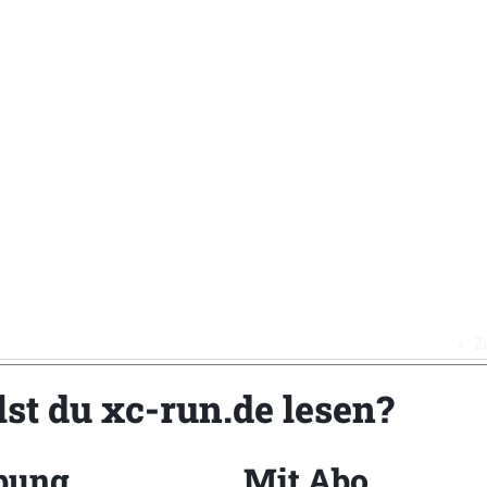
Z
lst du xc-run.de lesen?
bung
Mit Abo