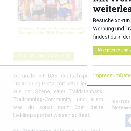
weiterle
Besuche xc-run.
Werbung und Tra
European Athletics Off-Road Running
WMTRC 20
Championships 2026: Ergebnisse und Livestream
findest du in de
Akzeptieren und 
Schreibe einen Kommentar
Partne
Impressum
Dat
xc-run.de ist DAS deutschsprachige
Trailrunning-Portal mit aktuellen News
aus der Szene, einer Traildatenbank,
Trailrunning
-Community und allem
xc-run.
Netzwe
was du sonst noch über deine
Lieblingssportart wissen solltest.
fa
Ob
Trailrunning
-Anfänger oder Profi-