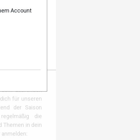
enem Account
ill
er Anmeldung
f dem Laufenden
dich für unseren
rend der Saison
regelmäßig die
d Themen in dein
r anmelden: