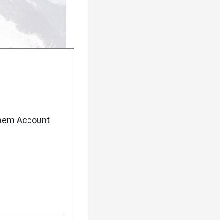
enem Account
urück
Weiter