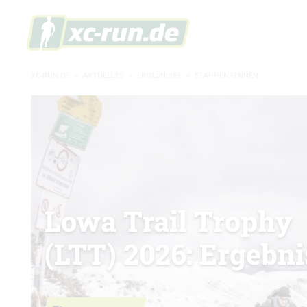
XC-RUN.DE
»
AKTUELLES
»
ERGEBNISSE
»
ETAPPENRENNEN
Lowa Trail Trophy
(LTT) 2026: Ergebni