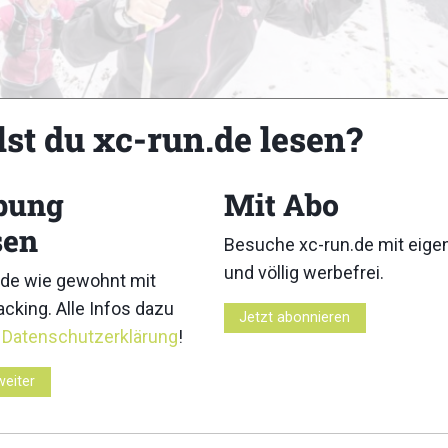
lst du xc-run.de lesen?
bung
Mit Abo
sen
Besuche xc-run.de mit eig
und völlig werbefrei.
de wie gewohnt mit
Z
cking. Alle Infos dazu
Jetzt abonnieren
r
Datenschutzerklärung
!
weiter