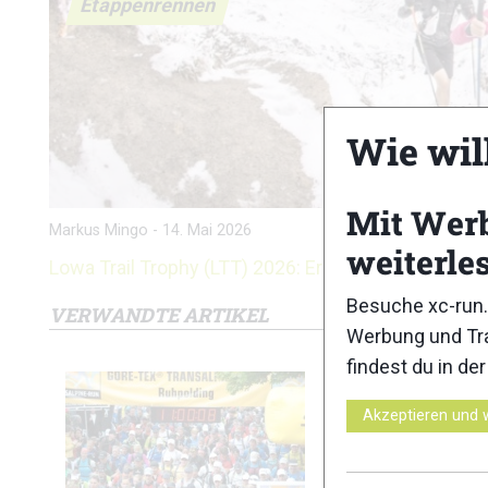
Etappenrennen
Wie wil
Mit Wer
Markus Mingo
-
14. Mai 2026
weiterle
Lowa Trail Trophy (LTT) 2026: Ergebnisse
Besuche xc-run.
VERWANDTE ARTIKEL
Werbung und Tra
findest du in de
Akzeptieren und 