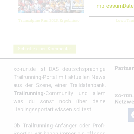
Impressum
Dat
Transalpine Run 2025: Ergebnisse
Lowa Trai
Schreibe einen Kommentar
Partne
xc-run.de ist DAS deutschsprachige
Trailrunning-Portal mit aktuellen News
aus der Szene, einer Traildatenbank,
Trailrunning
-Community und allem
xc-run.
Netzwe
was du sonst noch über deine
Lieblingssportart wissen solltest.
fa
Ob
Trailrunning
-Anfänger oder Profi-
Sportler, wir haben immer ein offenes