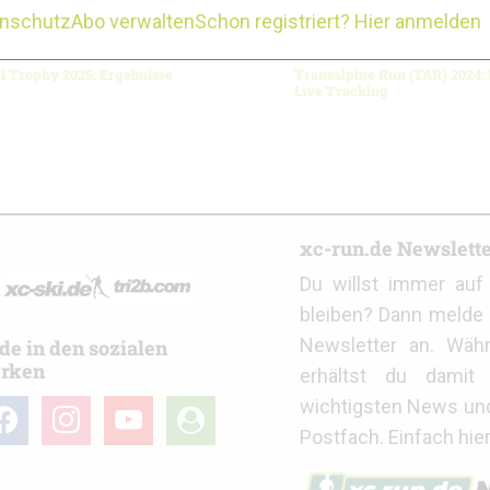
enschutz
Abo verwalten
Schon registriert? Hier anmelden
l Trophy 2025: Ergebnisse
Transalpine Run (TAR) 2024:
Live Tracking
r
xc-run.de Newslett
Du willst immer au
bleiben? Dann melde 
Newsletter an. Wäh
de in den sozialen
rken
erhältst du damit 
wichtigsten News un
cebook
instagram
youtube
user-
Postfach. Einfach hie
circle