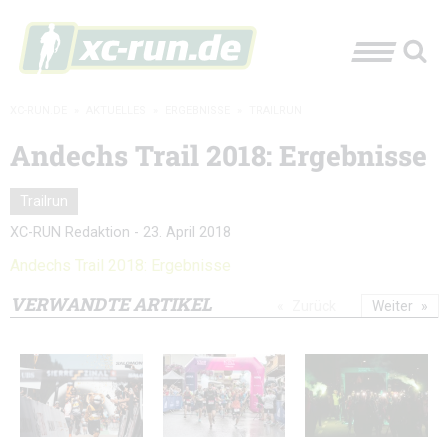
XC-RUN.DE
»
AKTUELLES
»
ERGEBNISSE
»
TRAILRUN
Andechs Trail 2018: Ergebnisse
Trailrun
XC-RUN Redaktion
-
23. April 2018
Andechs Trail 2018: Ergebnisse
VERWANDTE ARTIKEL
Zurück
Weiter