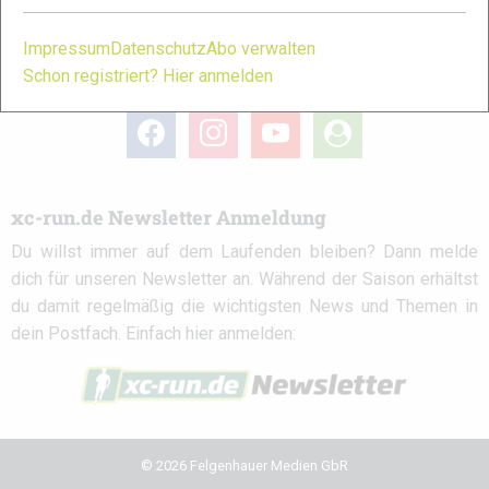
Impressum
Datenschutz
Abo verwalten
Schon registriert? Hier anmelden
xc-run.de in den sozialen Netzwerken
facebook
instagram
youtube
user-
circle
xc-run.de Newsletter Anmeldung
Du willst immer auf dem Laufenden bleiben? Dann melde
dich für unseren Newsletter an. Während der Saison erhältst
du damit regelmäßig die wichtigsten News und Themen in
dein Postfach. Einfach hier anmelden:
© 2026 Felgenhauer Medien GbR