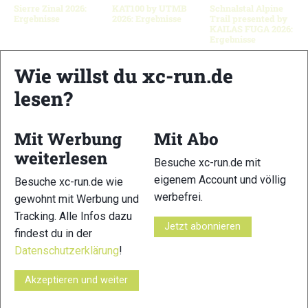
Sierre Zinal 2026:
KAT100 by UTMB
Schnalstal Alpine
Ergebnisse
2026: Ergebnisse
Trail presented by
KAILAS FUGA 2026:
Ergebnisse
Wie willst du xc-run.de
lesen?
Schreibe einen Kommentar
Mit Werbung
Mit Abo
xc-run.de ist DAS deutschsprachige Trailrunning-Portal mit
weiterlesen
aktuellen News aus der Szene, einer Traildatenbank,
Besuche xc-run.de mit
Trailrunning
-Community und allem was du sonst noch über
eigenem Account und völlig
Besuche xc-run.de wie
deine Lieblingssportart wissen solltest.
werbefrei.
gewohnt mit Werbung und
Tracking. Alle Infos dazu
Ob
Trailrunning
-Anfänger oder Profi-Sportler, wir haben
Jetzt abonnieren
findest du in der
immer ein offenes Ohr für dich! Du kannst uns jederzeit über
Datenschutzerklärung
!
das
Kontaktformular
erreichen.
Akzeptieren und weiter
Partner