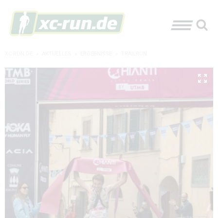
XC-RUN.DE
»
AKTUELLES
»
ERGEBNISSE
»
TRAILRUN