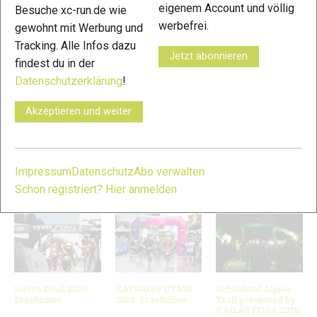
eigenem Account und völlig
Besuche xc-run.de wie
werbefrei.
gewohnt mit Werbung und
Tracking. Alle Infos dazu
Jetzt abonnieren
findest du in der
Datenschutzerklärung
!
Akzeptieren und weiter
Chianti Ultra Trail by UTMB: Ergebnisse
Impressum
Datenschutz
Abo verwalten
VERWANDTE ARTIKEL
Zurück
Weiter
Schon registriert? Hier anmelden
Sierre Zinal 2026:
KAT100 by UTMB
Schnalstal Alpine
Ergebnisse
2026: Ergebnisse
Trail presented by
KAILAS FUGA 2026: