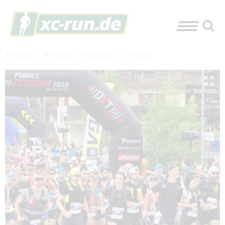
XC-RUN.DE
»
AKTUELLES
»
ERGEBNISSE
»
TRAILRUN