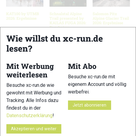
KAT100 by UTMB
Schnalstal Alpine
Salomon Pitz
2026: Ergebnisse
Trail presented by
Alpine Glacier Trail
KAILAS FUGA 2026:
2026: Ergebnisse
Ergebnisse
Wie willst du xc-run.de
lesen?
Schreibe einen Kommentar
Mit Werbung
Mit Abo
xc-run.de ist DAS deutschsprachige Trailrunning-Portal mit
weiterlesen
Besuche xc-run.de mit
aktuellen News aus der Szene, einer Traildatenbank,
eigenem Account und völlig
Besuche xc-run.de wie
Trailrunning
-Community und allem was du sonst noch über
werbefrei.
gewohnt mit Werbung und
deine Lieblingssportart wissen solltest.
Tracking. Alle Infos dazu
Jetzt abonnieren
findest du in der
Ob
Trailrunning
-Anfänger oder Profi-Sportler, wir haben
immer ein offenes Ohr für dich! Du kannst uns jederzeit über
Datenschutzerklärung
!
das
Kontaktformular
erreichen.
Akzeptieren und weiter