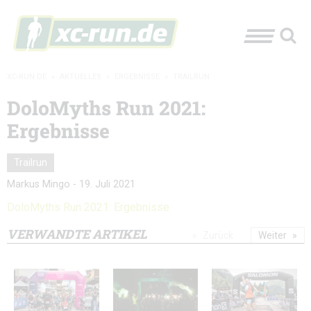
XC-RUN.DE
»
AKTUELLES
»
ERGEBNISSE
»
TRAILRUN
DoloMyths Run 2021:
Ergebnisse
Trailrun
Markus Mingo
-
19. Juli 2021
DoloMyths Run 2021: Ergebnisse
VERWANDTE ARTIKEL
Zurück
Weiter