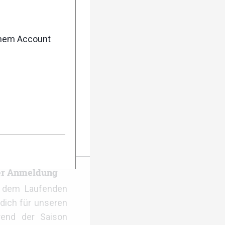
enem Account
sse
er Anmeldung
f dem Laufenden
dich für unseren
rend der Saison