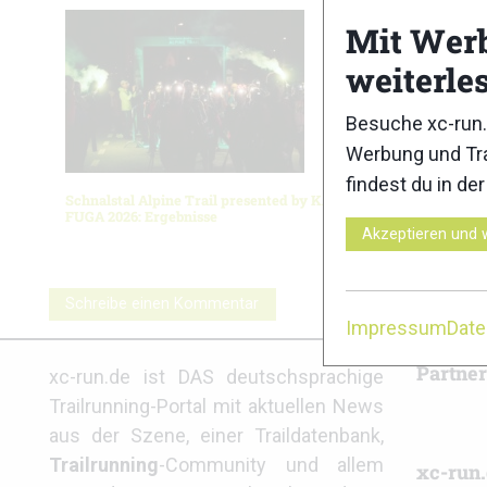
Mit Wer
weiterle
Besuche xc-run.
Werbung und Tra
findest du in de
Schnalstal Alpine Trail presented by KAILAS
Salomon P
FUGA 2026: Ergebnisse
Ergebnis
Akzeptieren und 
Schreibe einen Kommentar
Impressum
Dat
Partne
xc-run.de ist DAS deutschsprachige
Trailrunning-Portal mit aktuellen News
aus der Szene, einer Traildatenbank,
Trailrunning
-Community und allem
xc-run.