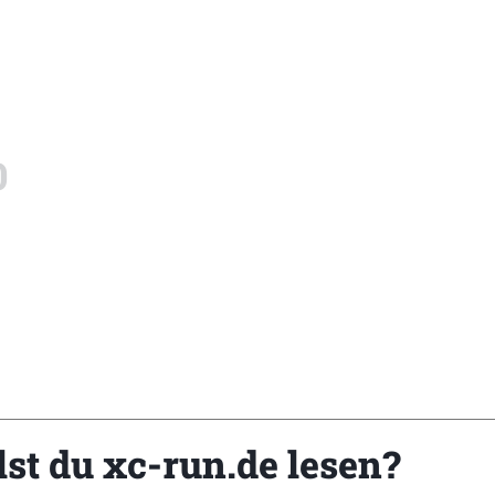
0
Z
lst du xc-run.de lesen?