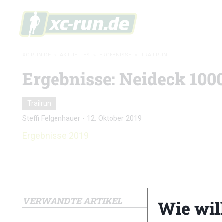
XC-RUN.DE
»
AKTUELLES
»
ERGEBNISSE
»
TRAILRUN
Ergebnisse: Neideck 100
Trailrun
Steffi Felgenhauer
-
12. Oktober 2019
Ergebnisse 2019
VERWANDTE ARTIKEL
Wie wil