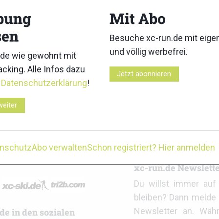
bung
Mit Abo
sen
Besuche xc-run.de mit eig
und völlig werbefrei.
de wie gewohnt mit
cking. Alle Infos dazu
Jetzt abonnieren
r
Datenschutzerklärung
!
itz Alpine Glacier Trail 2026:
3KINGS3HILLS 2026: Ergebni
se
weiter
enschutz
Abo verwalten
Schon registriert? Hier anmelden
r
xc-run.de Newslett
Du willst immer au
bleiben? Dann melde 
Newsletter an. Wäh
de in den sozialen