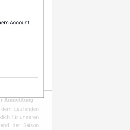
enem Account
rail 2026:
er Anmeldung
f dem Laufenden
dich für unseren
rend der Saison