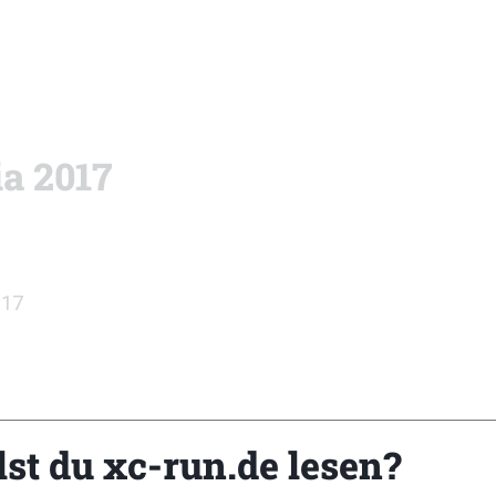
a 2017
017
Z
lst du xc-run.de lesen?