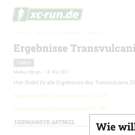
XC-RUN.DE
»
AKTUELLES
»
ERGEBNISSE
»
TRAILRUN
Ergebnisse Transvulcani
Trailrun
Markus Mingo
-
14. Mai 2017
Hier findet ihr alle Ergebnisse des Transvulcania 2
Ergebnislisten Transvulcania 2017: 45K
Ergebnislisten Transvulcania 2017: 74K
VERWANDTE ARTIKEL
Wie wil