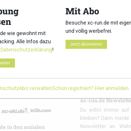
bung
Mit Abo
sen
Besuche xc-run.de mit eig
und völlig werbefrei.
de wie gewohnt mit
cking. Alle Infos dazu
Jetzt abonnieren
r
Datenschutzerklärung
!
l Alpine Trail presented by KAILAS
Salomon Pitz Alpine Glacier T
6: Ergebnisse
Ergebnisse
weiter
enschutz
Abo verwalten
Schon registriert? Hier anmelden
r
xc-run.de Newslett
Du willst immer au
bleiben? Dann melde 
Newsletter an. Wäh
de in den sozialen