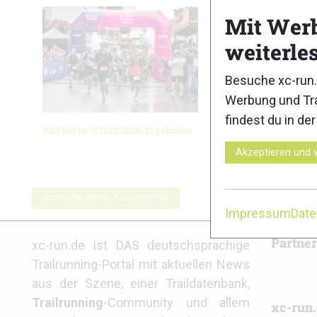
Mit Wer
weiterle
Besuche xc-run.
Werbung und Tra
findest du in de
KAT100 by UTMB 2026: Ergebnisse
Schnalsta
FUGA 202
Akzeptieren und 
Schreibe einen Kommentar
Impressum
Dat
Partne
xc-run.de ist DAS deutschsprachige
Trailrunning-Portal mit aktuellen News
aus der Szene, einer Traildatenbank,
Trailrunning
-Community und allem
xc-run.