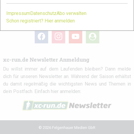
Impressum
Datenschutz
Abo verwalten
Schon registriert? Hier anmelden
xc-run.de in den sozialen Netzwerken
facebook
instagram
youtube
user-
circle
xc-run.de Newsletter Anmeldung
Du willst immer auf dem Laufenden bleiben? Dann melde
dich für unseren Newsletter an. Während der Saison erhältst
du damit regelmäßig die wichtigsten News und Themen in
dein Postfach. Einfach hier anmelden:
© 2026 Felgenhauer Medien GbR