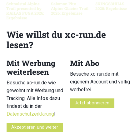
Schnalstal Alpine
Salomon Pitz
3KINGS3HILLS
Trail presented by
Alpine Glacier Trail
2026: Ergebnisse
KAILAS FUGA 2026:
2026: Ergebnisse
Ergebnisse
Wie willst du xc-run.de
lesen?
Schreibe einen Kommentar
Mit Werbung
Mit Abo
xc-run.de ist DAS deutschsprachige Trailrunning-Portal mit
weiterlesen
aktuellen News aus der Szene, einer Traildatenbank,
Besuche xc-run.de mit
Trailrunning
-Community und allem was du sonst noch über
eigenem Account und völlig
Besuche xc-run.de wie
deine Lieblingssportart wissen solltest.
werbefrei.
gewohnt mit Werbung und
Tracking. Alle Infos dazu
Ob
Trailrunning
-Anfänger oder Profi-Sportler, wir haben
Jetzt abonnieren
findest du in der
immer ein offenes Ohr für dich! Du kannst uns jederzeit über
Datenschutzerklärung
!
das
Kontaktformular
erreichen.
Akzeptieren und weiter
Partner