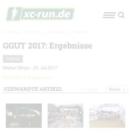
XC-RUN.DE
»
AKTUELLES
»
ERGEBNISSE
»
TRAILRUN
GGUT 2017: Ergebnisse
Trailrun
Markus Mingo
-
24. Juli 2017
GGUT 2017: Ergebnisse
VERWANDTE ARTIKEL
Zurück
Weiter