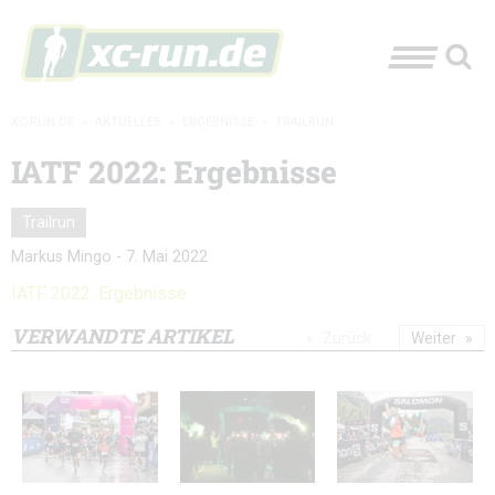
XC-RUN.DE
»
AKTUELLES
»
ERGEBNISSE
»
TRAILRUN
IATF 2022: Ergebnisse
Trailrun
Markus Mingo
-
7. Mai 2022
IATF 2022: Ergebnisse
VERWANDTE ARTIKEL
Zurück
Weiter