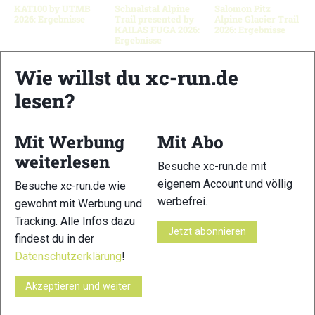
KAT100 by UTMB
Schnalstal Alpine
Salomon Pitz
2026: Ergebnisse
Trail presented by
Alpine Glacier Trail
KAILAS FUGA 2026:
2026: Ergebnisse
Ergebnisse
Wie willst du xc-run.de
lesen?
Schreibe einen Kommentar
Mit Werbung
Mit Abo
xc-run.de ist DAS deutschsprachige Trailrunning-Portal mit
weiterlesen
aktuellen News aus der Szene, einer Traildatenbank,
Besuche xc-run.de mit
Trailrunning
-Community und allem was du sonst noch über
eigenem Account und völlig
Besuche xc-run.de wie
deine Lieblingssportart wissen solltest.
werbefrei.
gewohnt mit Werbung und
Tracking. Alle Infos dazu
Ob
Trailrunning
-Anfänger oder Profi-Sportler, wir haben
Jetzt abonnieren
findest du in der
immer ein offenes Ohr für dich! Du kannst uns jederzeit über
Datenschutzerklärung
!
das
Kontaktformular
erreichen.
Akzeptieren und weiter
Partner