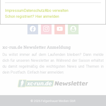
Impressum
Datenschutz
Abo verwalten
Schon registriert? Hier anmelden
xc-run.de in den sozialen Netzwerken
facebook
instagram
youtube
user-
circle
xc-run.de Newsletter Anmeldung
Du willst immer auf dem Laufenden bleiben? Dann melde
dich für unseren Newsletter an. Während der Saison erhältst
du damit regelmäßig die wichtigsten News und Themen in
dein Postfach. Einfach hier anmelden:
© 2026 Felgenhauer Medien GbR